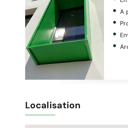
Em
A 
Pr
En
Ar
Localisation