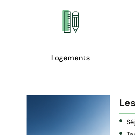
Logements
Les
Sé
Te