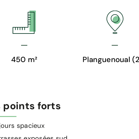
450 m²
Planguenoual (
 points forts
jours spacieux
rrasses exposées sud